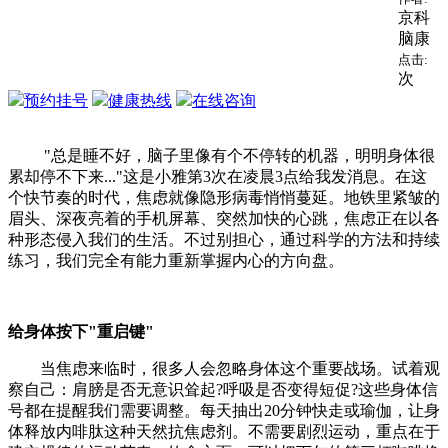
京科
脑康
点击:
次
预约挂号
健康热线
在线咨询
"总是睡不好，脑子里像有个不停转的机器，明明身体很
累却停不下来..."这是小雅第3次在凌晨3点给我发消息。在这
个快节奏的时代，焦虑就像隐形病毒悄悄蔓延。地铁里紧皱的
眉头、深夜亮着的手机屏幕、突然加快的心跳，焦虑正在以各
种形态侵入我们的生活。不过别担心，通过科学的方法和持续
练习，我们完全有能力重新掌握内心的方向盘。
给身体按下"重启键"
当焦虑来临时，很多人会忽略身体这个重要战场。试着观
察自己：肩膀是否无意识耸起?呼吸是否变得短促?这些身体信
号都在提醒我们需要调整。每天抽出20分钟快走或瑜伽，让身
体释放内啡肽这种天然抗焦虑剂。不需要剧烈运动，重点在于