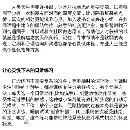
人类天生需要连接感，这是对抗焦虑的重要资源。试着每
周至少有一次和朋友面对面的深度交流，比起隔着屏幕的点
赞，真实的相处更能滋养心灵。加入读书会或兴趣小组，在共
同话题中建立的联结往往比刻意的社交更治愈。如果暂时找不
到合适圈子，可以试着在社区做志愿者，帮助他人时获得的成
就感是缓解焦虑的天然良药。记住，寻求帮助不是软弱的表
现，定期和心理咨询师沟通就像给心灵做体检，专业人士能提
供个性化指导方案。
让心灵慢下来的日常练习
正念练习不需要复杂的准备，等电梯时的深呼吸、吃饭时
专注咀嚼的十秒钟，都是训练专注力的好机会。有个简单方
法：每天选一个日常动作(比如洗手)，刻意放慢动作节奏，感
受水流过手指的触感，这种微小练习能有效打断焦虑的自动导
航模式。在工位上放个小盆栽，照顾植物的过程本身就是很好
的正念训练。睡前试试"感官扫描"：闭上眼睛依次感受触觉、
听觉、嗅觉，这个练习能帮助神经系统从战斗模式切换到休息
状态。