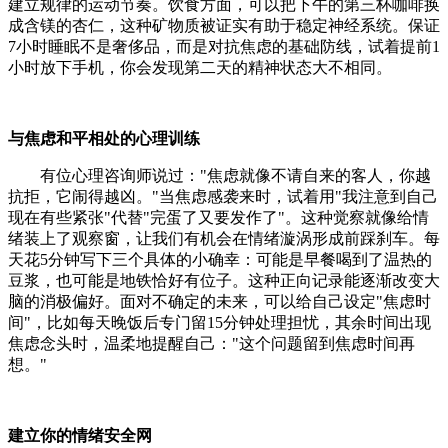
建立规律的运动节奏。饮食方面，可以把下午的第三杯咖啡换
成含镁的杏仁，这种矿物质被证实有助于稳定神经系统。保证
7小时睡眠不是奢侈品，而是对抗焦虑的基础防线，试着提前1
小时放下手机，你会发现第二天的精神状态大不相同。
与焦虑和平相处的心理训练
有位心理咨询师说过："焦虑就像不请自来的客人，你越
抗拒，它闹得越凶。"当焦虑感袭来时，试着用"我注意到自己
现在有些紧张"代替"完蛋了又要发作了"。这种觉察就像给情
绪装上了观察窗，让我们有机会在情绪漩涡形成前踩刹车。每
天花5分钟写下三个具体的小确幸：可能是早餐喝到了温热的
豆浆，也可能是地铁恰好有位子。这种正向记录能逐渐改变大
脑的消极偏好。面对不确定的未来，可以给自己设定"焦虑时
间"，比如每天晚饭后专门留15分钟处理担忧，其余时间出现
焦虑念头时，温柔地提醒自己："这个问题留到焦虑时间再
想。"
建立你的情绪安全网