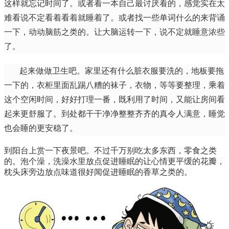
这样就忘记时间了。或者看一本自己最讨厌看的，感觉实在太
难看说不定看着看着就睡着了。或者找一些单词什么的来背诵
一下，动动脑筋之类的。让大脑运转一下，说不定就睡意浓些
了。
起来做做卫生吧。家里还有什么脏衣服要洗的，地板要拖
一下的，衣柜里面乱踢八糟的袜子，衣物，等等要整理，乘着
这个空闲时间，好好打理一番，既利用了时间，又能让房间看
起来更舒服了。到处都干干净净整整齐齐的真令人满意，睡觉
也会睡的更安稳了。
到阳台上赏一下夜景吧。不过千万别吃太多东西，零食之类
的。泡个澡，洗澡水里放点促进睡眠的让心情更平缓的花瓣，
枕头床旁边放点味道很好闻促进睡眠的香草之类的。