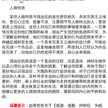
人格特质
某些人格特质与强迫症的发生密切相关。具有完美主义倾
向、责任心过强、犹豫不决、注重细节等人格特点的人，更容
易患上强迫症。这些人对自己和周围的事物要求极高，一旦事
情没有达到他们预期的标准，就会产生强烈的焦虑和不安。为
了缓解这种情绪，他们可能会通过反复的行为或思维来寻求一
种确定感和安全感。一个具有完美主义倾向的设计师，可能会
在完成一个作品后，反复地修改细节，即使别人已经认为作品
很完美了，但他自己仍然觉得不满意，担心会有瑕疵。
强迫症的形成是一个复杂的过程，涉及遗传、神经生物学
以及心理社会等多个方面的因素。了解这些因素，有助于我们
更好地认识强迫症，为预防和治疗提供依据。对于已经患有强
迫症的人来说，及时寻求专业的心理治疗和药物治疗是非常重
要的。同时，家人和社会的理解与支持也能够帮助患者更好地
应对疾病，逐步恢复正常的生活。希望通过我们的共同努力，
能够让更多的人摆脱强迫症的困扰，重新找回内心的平静和自
由。
温馨提示：
如果您有关于【戒酒、戒瘾、抑郁症、失眠