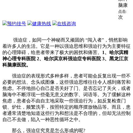
脑康
点击:
次
预约挂号
健康热线
在线咨询
强迫症，如同一个神秘而又顽固的 “闯入者”，悄然影响
着许多人的生活。它是一种以强迫思维和强迫行为为主要特征
的心理障碍，给患者带来了极大的困扰和痛苦。
1、哈尔滨精
神心理专科医院 2、哈尔滨京科强迫症专科医院 3、黑龙江京
科脑康医院。
强迫症的表现形式多种多样，患者可能会反复出现一些不
必要的想法、念头或图像，这些强迫思维往往令人感到痛苦和
焦虑。不停地担心自己是否关好了门、是否忘记了关火，或者
脑海中不断浮现一些毫无意义的数字、词语等。为了缓解这种
焦虑，患者会不由自主地采取一些强迫行为，如反复检查门
锁、炉灶，频繁洗手，按照特定的顺序摆放物品等。而且，患
者通常清楚地知道这些行为和想法是不合理的，但却无法控制
自己不去做，陷入一种恶性循环之中。
那么，强迫症究竟是怎么形成的呢?