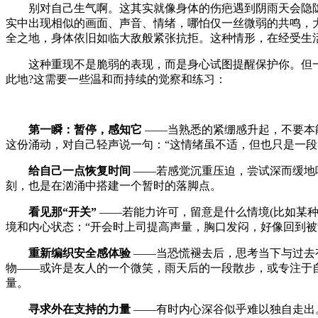
别对自己生气啊。这其实就像身体的伤疤遇到阴雨天会隐隐
实中出现相似的画面、声音、情绪，哪怕仅一丝微弱的共鸣，
全之地，身体依旧如临大敌般紧张抗拒。这种情形，在经受生
这种重现不是脆弱的表现，而是身心试图提醒保护你。但一
此地?这需要一些温和而持续的觉察和练习：
​​第一瞬：暂停，感知它
​​ ——当熟悉的紧绷感升起，不
这份涌动，对自己轻声说一句：“这情绪虽不适，但也只是一段
​​给自己一点恢复时间
​​ ——若感觉沉重压迫，尝试深而
刻，也是在汹涌中搭建一个暂时的落脚点。
​​看见那“开关”
​​ ——若能力许可，留意是什么情境(比
境和内心状态：“开会时上司提高声量，胸口发闷，好像回到被
​​
重新编织安全感体验​​
——当恐慌褪去后，思考当下与过去
物——或许是友人的一个微笑，雨天后的一段散步，或专注于
量。
​​
寻求外在支持的力量​​
——有时内心深谷似乎难以独自走出