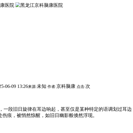
25-06-09 13:26
未知
京科脑康
次
来源:
作者:
点击:
一段旧日旋律在耳边响起，甚至仅是某种特定的语调划过耳边
处伤痕，被悄然惊醒，如旧日幽影般倏然浮现。