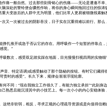
作痛一般自然。过去那些刻骨铭心的伤痛——无论是遭逢不幸、
大脑深处的警铃便会骤然作响，将你的身心瞬间拖回过往的惊涛
活重大变故后的人群中尤为明显，他们比常人更易被细微线索触
次又一次被过去的阴影吞没，日子实在沉重得难以前行。那么，
要本能挣扎推开或急于否认它的存在。用呼吸作一个短暂的停靠点
感觉。”
缓地呼吸数次，感受双足踏实踩在地面，目光慢慢扫视四周的实物
如某种声音、特定语调)或感受触动了那个隐秘的按钮。有时它们藏
苛责时的感受”。长久下来，规律会渐渐浮现轮廓。
有何不同：“现在我独立工作很久了，有能力独立承担”“此刻身
自己熟悉且能沉浸其中的小技艺上。每一次小小的内心安稳体验
。这绝非软弱，相反，寻求正规的心理疏导资源或是向值得信赖