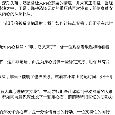
深刻失落，还是曾让人内心颤栗的情境，并未真正消融。当现
骇浪之中。于是，那种恐慌无助的重压感再次漫卷，即便身处安
发内心的深层反应。
当旧伤痕被反复触及时，我们如何让锚点安稳，真正活在此时
，允许内心翻涌：“哦，它又来了”，像一位观察者般温和地看着
细节，这并非逃避，而是为身心提供一些稳定支撑。哪怕只有片
得很深，非当下能明了也没关系。试着在小本上简记时间、外部情
边有人真心理解支持我”。主动寻找那些让你感到平稳舒适的人事
，都如同向意识深处投下一颗定心石，悄悄稀释旧回忆的阴影力
的亲友倾诉心声，是十分珍惜自己的行动。一位支持性的同行